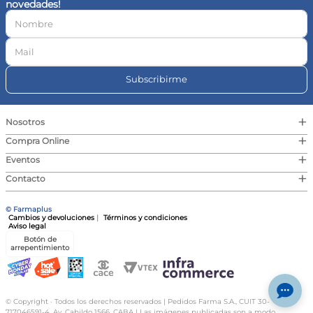
novedades!
10
.
magnesio
Subscribirme
+
Nosotros
+
Compra Online
+
Eventos
+
Contacto
© Farmaplus
Cambios y devoluciones
|
Términos y condiciones
Aviso legal
Botón de
arrepentimiento
© Copyright · Todos los derechos reservados | Pedidos Farma S.A., CUIT 30-
717046591-4, Av. Cabildo 1566, CABA | Las imágenes publicadas son a modo