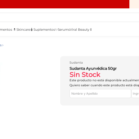
mentos 💊
Skincare🧴
Suplementos✨
Serums
Viral Beauty💄
s
Sudanta
Sudanta Ayurvédica 50gr
Sin Stock
Este producto no está disponible actualme
Quiero saber cuando este producto está dis