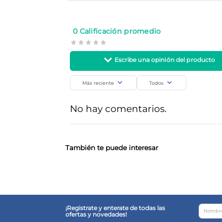
Sudanta
Cuidado Personal
SKU
Código de barra
0 Calificación promedio
23467
8906038783224
Más reciente
Todos
Agregar comentario
No hay comentarios.
Título
Califica el producto de 1 a 5 estrellas
También te puede interesar
Tu nombre
¡Registrate y enterate de todas las
ofertas y novedades!