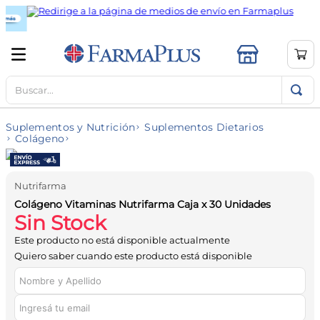
Buscar...
TÉRMINOS MÁS BUSCADOS
1
.
mela b3
Suplementos y Nutrición
Suplementos Dietarios
2
.
cerave limpieza
Colágeno
3
.
creatina
4
.
loreal
Nutrifarma
Colágeno Vitaminas Nutrifarma Caja x 30 Unidades
5
.
shampoo
Sin Stock
6
.
proteina
Este producto no está disponible actualmente
Quiero saber cuando este producto está disponible
7
.
magnesio
8
.
contorno ojos
9
.
ibuprofeno