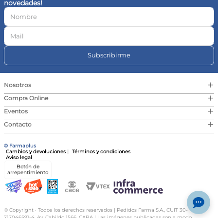
novedades!
10
.
magnesio
Subscribirme
+
Nosotros
+
Compra Online
+
Eventos
+
Contacto
© Farmaplus
Cambios y devoluciones
|
Términos y condiciones
Aviso legal
Botón de
arrepentimiento
© Copyright · Todos los derechos reservados | Pedidos Farma S.A., CUIT 30-
717046591-4, Av. Cabildo 1566, CABA | Las imágenes publicadas son a modo