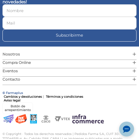
novedades!
10
.
vitamina c
Subscribirme
+
Nosotros
+
Compra Online
+
Eventos
+
Contacto
© Farmaplus
Cambios y devoluciones
|
Términos y condiciones
Aviso legal
Botón de
arrepentimiento
© Copyright · Todos los derechos reservados | Pedidos Farma S.A., CUIT 30-
717046591-4, Av. Cabildo 1566, CABA | Las imágenes publicadas son a modo