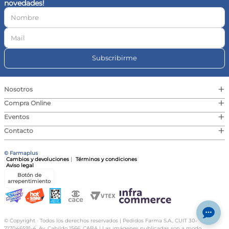
novedades!
10
.
vitamina c
Subscribirme
+
Nosotros
+
Compra Online
+
Eventos
+
Contacto
© Farmaplus
Cambios y devoluciones
|
Términos y condiciones
Aviso legal
Botón de
arrepentimiento
© Copyright · Todos los derechos reservados | Pedidos Farma S.A., CUIT 30-
717046591-4, Av. Cabildo 1566, CABA | Las imágenes publicadas son a modo