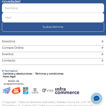
novedades!
10
.
vitamina c
Subscribirme
+
Nosotros
+
Compra Online
+
Eventos
+
Contacto
© Farmaplus
Cambios y devoluciones
|
Términos y condiciones
Aviso legal
Botón de
arrepentimiento
© Copyright · Todos los derechos reservados | Pedidos Farma S.A., CUIT 30-
717046591-4, Av. Cabildo 1566, CABA | Las imágenes publicadas son a modo