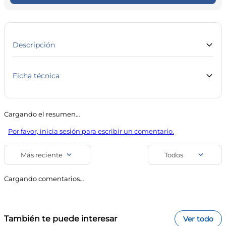
10
.
vitamina c
Descripción
Ficha técnica
Marca
Línea
Alta Moda
Cuidado Personal
Cargando el resumen…
SKU
Código de barra
Por favor, inicia sesión para escribir un comentario.
23502
7899884217061
Uso
Más reciente
Todos
Coloración
Cargando comentarios…
También te puede interesar
Ver todo