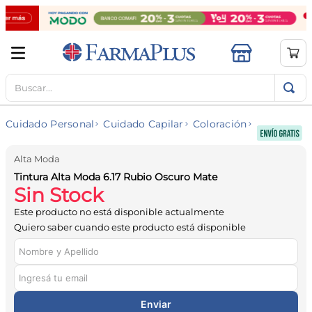
Buscar...
TÉRMINOS MÁS BUSCADOS
1
.
mela b3
Cuidado Personal
Cuidado Capilar
Coloración
2
.
cerave limpieza
3
.
creatina
Alta Moda
Tintura Alta Moda 6.17 Rubio Oscuro Mate
4
.
loreal
Sin Stock
5
.
shampoo
Este producto no está disponible actualmente
6
.
proteina
Quiero saber cuando este producto está disponible
7
.
ibuprofeno
8
.
contorno ojos
9
.
magnesio
Enviar