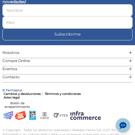
novedades!
10
.
contorno ojos
Subscribirme
+
Nosotros
+
Compra Online
+
Eventos
+
Contacto
© Farmaplus
Cambios y devoluciones
|
Términos y condiciones
Aviso legal
Botón de
arrepentimiento
© Copyright · Todos los derechos reservados | Pedidos Farma S.A., CUIT 30-
717046591-4, Av. Cabildo 1566, CABA | Las imágenes publicadas son a modo