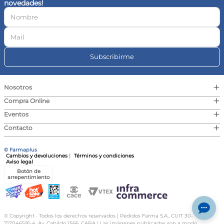
novedades!
10
.
vitamina c
Subscribirme
+
Nosotros
+
Compra Online
+
Eventos
+
Contacto
© Farmaplus
Cambios y devoluciones
|
Términos y condiciones
Aviso legal
Botón de
arrepentimiento
© Copyright · Todos los derechos reservados | Pedidos Farma S.A., CUIT 30-
717046591-4, Av. Cabildo 1566, CABA | Las imágenes publicadas son a modo