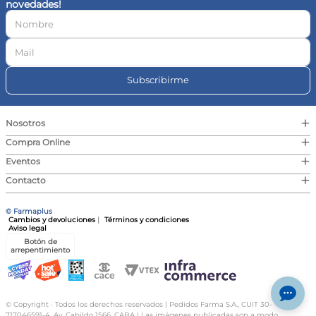
novedades!
10
.
vitamina c
Subscribirme
+
Nosotros
+
Compra Online
+
Eventos
+
Contacto
© Farmaplus
Cambios y devoluciones
|
Términos y condiciones
Aviso legal
Botón de
arrepentimiento
© Copyright · Todos los derechos reservados | Pedidos Farma S.A., CUIT 30-
717046591-4, Av. Cabildo 1566, CABA | Las imágenes publicadas son a modo