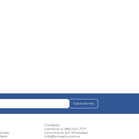
Subscribirme
s
Contacto
e
Llamanos al 0810-555-7777
Monday
Consultanos por WhatsApp
 Week
info@farmaplus.com.ar