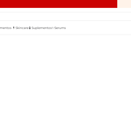
mentos 💊
Skincare🧴
Suplementos✨
Serums