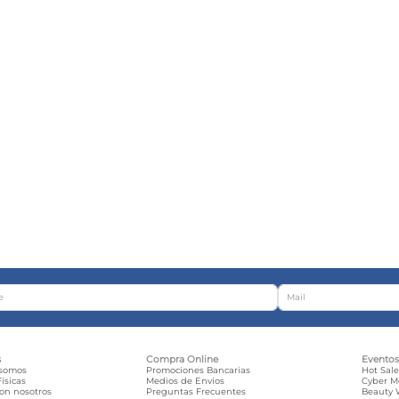
s
Compra Online
Evento
 somos
Promociones Bancarias
Hot Sal
ísicas
Medios de Envíos
Cyber 
con nosotros
Preguntas Frecuentes
Beauty