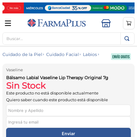
Buscar...
TÉRMINOS MÁS BUSCADOS
1
.
mela b3
Cuidado de la Piel
Cuidado Facial
Labios
2
.
cerave limpieza
3
.
creatina
Vaseline
Bálsamo Labial Vaseline Lip Therapy Original 7g
4
.
loreal
Sin Stock
5
.
shampoo
Este producto no está disponible actualmente
6
.
proteina
Quiero saber cuando este producto está disponible
7
.
ibuprofeno
8
.
contorno ojos
9
.
magnesio
Enviar