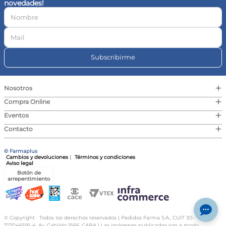
novedades!
10
.
magnesio
Subscribirme
+
Nosotros
+
Compra Online
+
Eventos
+
Contacto
© Farmaplus
Cambios y devoluciones
|
Términos y condiciones
Aviso legal
Botón de
arrepentimiento
© Copyright · Todos los derechos reservados | Pedidos Farma S.A., CUIT 30-
717046591-4, Av. Cabildo 1566, CABA | Las imágenes publicadas son a modo