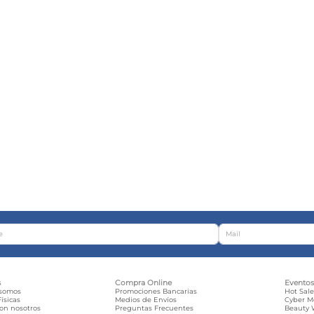
s
Compra Online
Evento
 somos
Promociones Bancarias
Hot Sal
ísicas
Medios de Envíos
Cyber 
con nosotros
Preguntas Frecuentes
Beauty