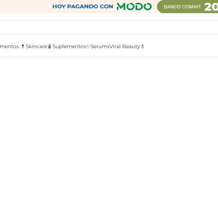
mentos 💊
Skincare🧴
Suplementos✨
Serums
Viral Beauty💄