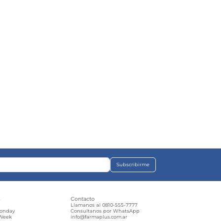
Subscribirme
s
Contacto
e
Llamanos al 0810-555-7777
Monday
Consultanos por WhatsApp
 Week
info@farmaplus.com.ar