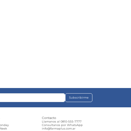
Subscribirme
s
Contacto
e
Llamanos al 0810-555-7777
Monday
Consultanos por WhatsApp
 Week
info@farmaplus.com.ar