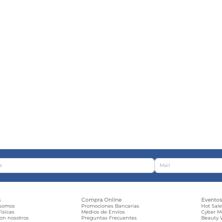
s
Compra Online
Evento
 somos
Promociones Bancarias
Hot Sal
ísicas
Medios de Envíos
Cyber 
con nosotros
Preguntas Frecuentes
Beauty