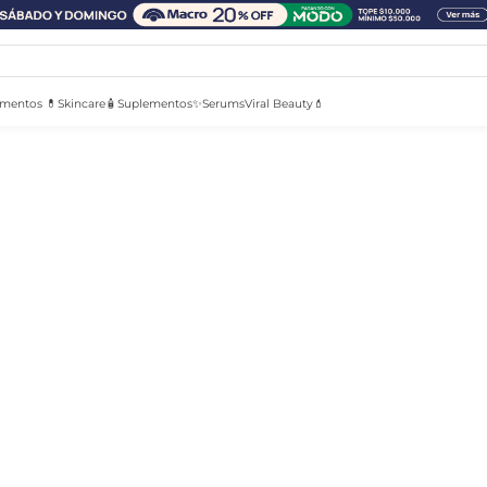
mentos 💊
Skincare🧴
Suplementos✨
Serums
Viral Beauty💄