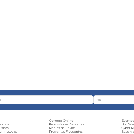
s
Compra Online
Evento
 somos
Promociones Bancarias
Hot Sal
ísicas
Medios de Envíos
Cyber 
con nosotros
Preguntas Frecuentes
Beauty