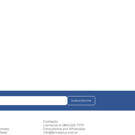
Subscribirme
s
Contacto
e
Llamanos al 0810-555-7777
Monday
Consultanos por WhatsApp
 Week
info@farmaplus.com.ar