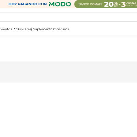
mentos 💊
Skincare🧴
Suplementos✨
Serums