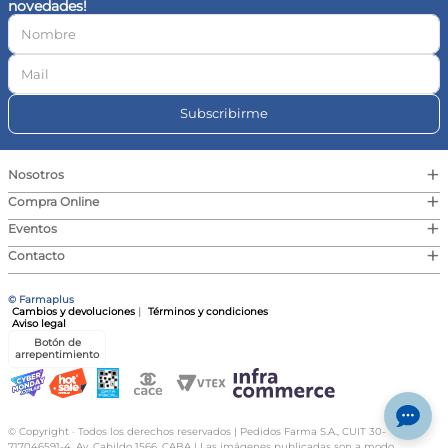
novedades!
10
.
magnesio
Subscribirme
+
Nosotros
+
Compra Online
+
Eventos
+
Contacto
© Farmaplus
Cambios y devoluciones
|
Términos y condiciones
Aviso legal
Botón de
arrepentimiento
© Copyright · Todos los derechos reservados | Pedidos Farma S.A., CUIT 30-
717046591-4, Av. Cabildo 1566, CABA | Las imágenes publicadas son a modo