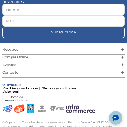
novedades!
10
.
vitamina c
Subscribirme
+
Nosotros
+
Compra Online
+
Eventos
+
Contacto
© Farmaplus
Cambios y devoluciones
|
Términos y condiciones
Aviso legal
Botón de
arrepentimiento
© Copyright · Todos los derechos reservados | Pedidos Farma S.A., CUIT 30-
717046591-4, Av. Cabildo 1566, CABA | Las imágenes publicadas son a modo