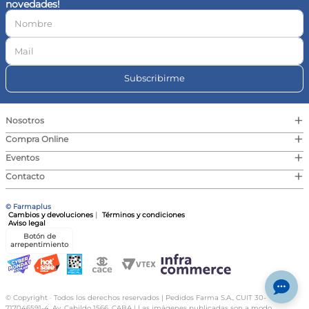
novedades!
10
.
magnesio
Subscribirme
+
Nosotros
+
Compra Online
+
Eventos
+
Contacto
© Farmaplus
Cambios y devoluciones
|
Términos y condiciones
Aviso legal
Botón de
arrepentimiento
© Copyright · Todos los derechos reservados | Pedidos Farma S.A., CUIT 30-
717046591-4, Av. Cabildo 1566, CABA | Las imágenes publicadas son a modo