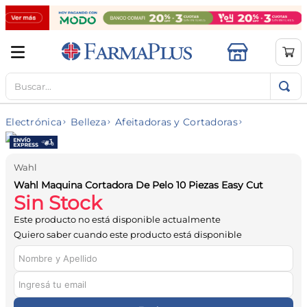
Buscar...
TÉRMINOS MÁS BUSCADOS
1
.
mela b3
Electrónica
Belleza
Afeitadoras y Cortadoras
2
.
cerave limpieza
3
.
creatina
Wahl
4
.
loreal
Wahl Maquina Cortadora De Pelo 10 Piezas Easy Cut
Sin Stock
5
.
shampoo
Este producto no está disponible actualmente
6
.
proteina
Quiero saber cuando este producto está disponible
7
.
ibuprofeno
8
.
contorno ojos
9
.
magnesio