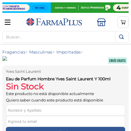
Buscar...
TÉRMINOS MÁS BUSCADOS
1
.
mela b3
Fragancias
Masculinas
Importadas
2
.
cerave limpieza
3
.
creatina
Yves Saint Laurent
4
.
loreal
Eau de Parfum Hombre Yves Saint Laurent Y 100ml
Sin Stock
5
.
shampoo
Este producto no está disponible actualmente
6
.
proteina
Quiero saber cuando este producto está disponible
7
.
ibuprofeno
8
.
contorno ojos
9
.
magnesio