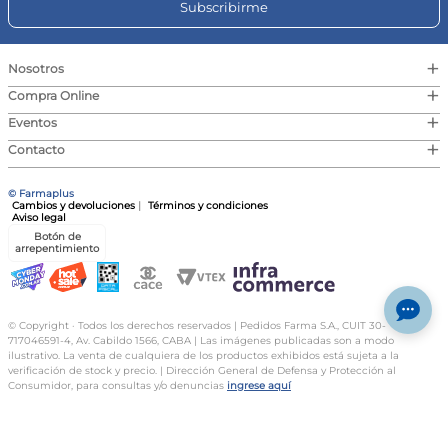
resultados?
Subscribirme
Se recomienda aplicar el perfume sobre la piel limpia y seca,
preferentemente en puntos de pulso como muñecas, cuello
y detrás de las orejas.
+
Nosotros
¿Es adecuado para uso diario?
Sí, esta fragancia es versátil y puede ser utilizada tanto en
+
Compra Online
ocasiones especiales como en el día a día.
+
Eventos
¿Cuánto dura la fragancia en la piel?
La duración de la fragancia puede variar según el tipo de
+
Contacto
piel, pero generalmente ofrece una estela duradera gracias a
su concentración de Eau de Parfum.
© Farmaplus
Cambios y devoluciones
|
Términos y condiciones
Aviso legal
Botón de
arrepentimiento
© Copyright · Todos los derechos reservados | Pedidos Farma S.A., CUIT 30-
717046591-4, Av. Cabildo 1566, CABA | Las imágenes publicadas son a modo
ilustrativo. La venta de cualquiera de los productos exhibidos está sujeta a la
verificación de stock y precio. | Dirección General de Defensa y Protección al
Consumidor, para consultas y/o denuncias
ingrese aquí