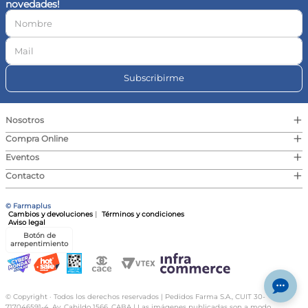
novedades!
10
.
magnesio
Subscribirme
+
Nosotros
+
Compra Online
+
Eventos
+
Contacto
© Farmaplus
Cambios y devoluciones
|
Términos y condiciones
Aviso legal
Botón de
arrepentimiento
© Copyright · Todos los derechos reservados | Pedidos Farma S.A., CUIT 30-
717046591-4, Av. Cabildo 1566, CABA | Las imágenes publicadas son a modo