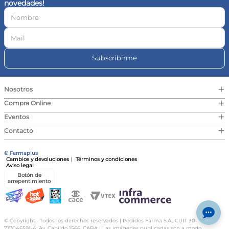
novedades!
10
.
vitamina c
Subscribirme
+
Nosotros
+
Compra Online
+
Eventos
+
Contacto
© Farmaplus
Cambios y devoluciones
|
Términos y condiciones
Aviso legal
Botón de
arrepentimiento
© Copyright · Todos los derechos reservados | Pedidos Farma S.A., CUIT 30-
717046591-4, Av. Cabildo 1566, CABA | Las imágenes publicadas son a modo