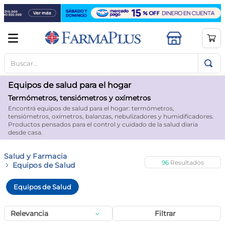
Buscar...
TÉRMINOS MÁS BUSCADOS
1
.
mela b3
Equipos de salud para el hogar
2
.
cerave limpieza
Termómetros, tensiómetros y oxímetros
Encontrá equipos de salud para el hogar: termómetros,
3
.
creatina
tensiómetros, oxímetros, balanzas, nebulizadores y humidificadores.
Productos pensados para el control y cuidado de la salud diaria
4
.
loreal
desde casa.
5
.
shampoo
Salud y Farmacia
96
6
.
proteina
Equipos de Salud
7
.
ibuprofeno
Equipos de Salud
8
.
vitamina c
Relevancia
Filtrar
9
.
contorno ojos