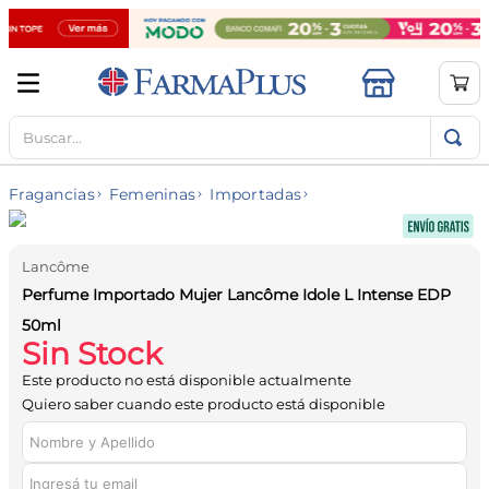
Buscar...
TÉRMINOS MÁS BUSCADOS
1
.
mela b3
Fragancias
Femeninas
Importadas
2
.
cerave limpieza
3
.
creatina
Lancôme
4
.
loreal
Perfume Importado Mujer Lancôme Idole L Intense EDP
5
.
shampoo
50ml
Sin Stock
6
.
proteina
Este producto no está disponible actualmente
7
.
ibuprofeno
Quiero saber cuando este producto está disponible
8
.
contorno ojos
9
.
magnesio