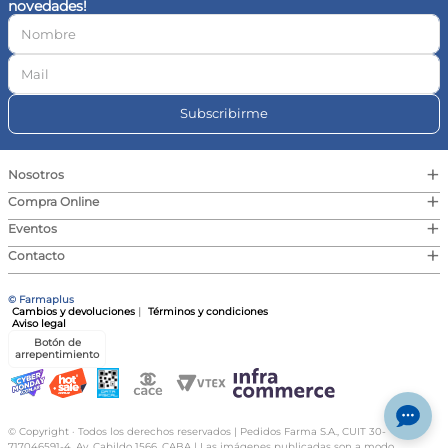
novedades!
10
.
magnesio
Subscribirme
+
Nosotros
+
Compra Online
+
Eventos
+
Contacto
© Farmaplus
Cambios y devoluciones
|
Términos y condiciones
Aviso legal
Botón de
arrepentimiento
© Copyright · Todos los derechos reservados | Pedidos Farma S.A., CUIT 30-
717046591-4, Av. Cabildo 1566, CABA | Las imágenes publicadas son a modo