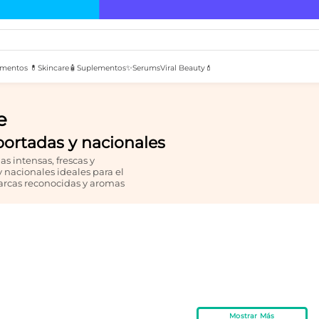
mentos 💊
Skincare🧴
Suplementos✨
Serums
Viral Beauty💄
e
ortadas y nacionales
 intensas, frescas y
nacionales ideales para el
marcas reconocidas y aromas
Mostrar Más