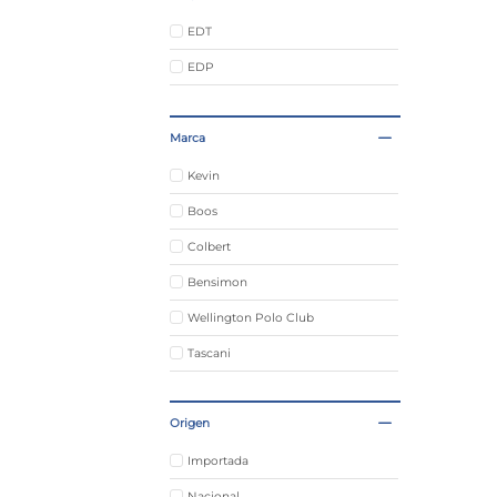
EDT
EDP
Marca
Kevin
Boos
Colbert
Bensimon
Wellington Polo Club
Tascani
Chester Ice
Origen
Gino Bogani
Reef
Importada
La Dolfina
Nacional