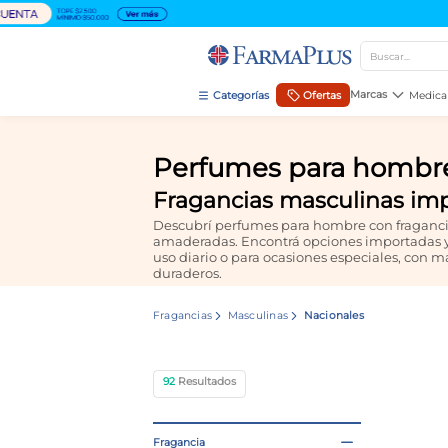
Buscar...
TÉRMINOS MÁS BUSCADOS
Marcas
Ofertas
Medica
1
.
mela b3
Perfumes para hombr
2
.
cerave limpieza
Fragancias masculinas imp
3
.
creatina
Descubrí perfumes para hombre con fragancias
4
.
loreal
amaderadas. Encontrá opciones importadas y 
uso diario o para ocasiones especiales, con 
5
.
shampoo
duraderos.
6
.
proteina
Fragancias
Masculinas
Nacionales
7
.
ibuprofeno
8
.
contorno ojos
92
9
.
magnesio
10
.
vitamina c
Fragancia