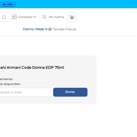
Mi cuenta
Contacto
Dermo Week ✨
Tiendas Físicas
mani Armani Code Donna EDP 75ml
ualmente
tá disponible
Enviar