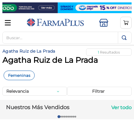
Buscar...
TÉRMINOS MÁS BUSCADOS
1
.
mela b3
Agatha Ruiz de La Prada
1
2
.
cerave limpieza
Agatha Ruiz de La Prada
3
.
creatina
Femeninas
4
.
loreal
5
.
shampoo
Relevancia
Filtrar
6
.
proteina
Nuestros Más Vendidos
Ver todo
7
.
ibuprofeno
8
.
vitamina c
9
.
contorno ojos