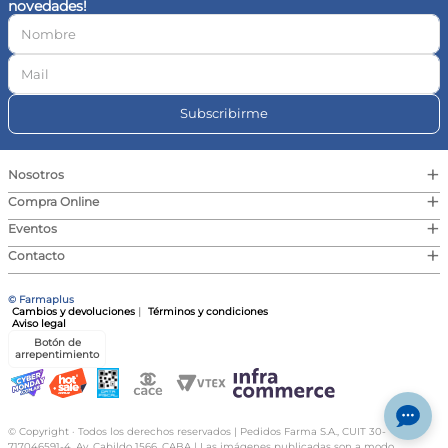
novedades!
10
.
magnesio
Subscribirme
+
Nosotros
+
Compra Online
+
Eventos
+
Contacto
© Farmaplus
Cambios y devoluciones
|
Términos y condiciones
Aviso legal
Botón de
arrepentimiento
© Copyright · Todos los derechos reservados | Pedidos Farma S.A., CUIT 30-
717046591-4, Av. Cabildo 1566, CABA | Las imágenes publicadas son a modo