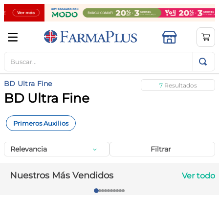
Buscar...
TÉRMINOS MÁS BUSCADOS
1
.
mela b3
BD Ultra Fine
7
2
.
cerave limpieza
BD Ultra Fine
3
.
creatina
Primeros Auxilios
4
.
loreal
5
.
shampoo
Relevancia
Filtrar
6
.
proteina
Nuestros Más Vendidos
Ver todo
7
.
ibuprofeno
8
.
contorno ojos
9
.
magnesio