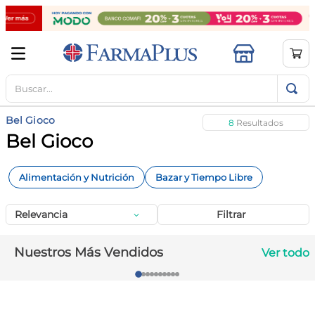
Buscar...
TÉRMINOS MÁS BUSCADOS
1
.
mela b3
Bel Gioco
8
2
.
cerave limpieza
Bel Gioco
3
.
creatina
Alimentación y Nutrición
Bazar y Tiempo Libre
4
.
loreal
5
.
shampoo
Relevancia
Filtrar
6
.
proteina
Nuestros Más Vendidos
Ver todo
7
.
ibuprofeno
8
.
contorno ojos
9
.
magnesio