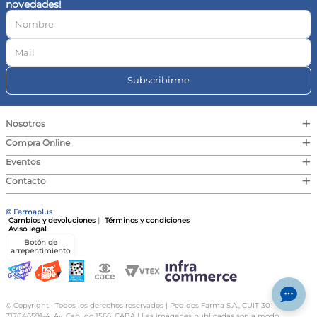
novedades!
10
.
vitamina c
Subscribirme
+
Nosotros
+
Compra Online
+
Eventos
+
Contacto
© Farmaplus
Cambios y devoluciones
|
Términos y condiciones
Aviso legal
Botón de
arrepentimiento
© Copyright · Todos los derechos reservados | Pedidos Farma S.A., CUIT 30-
717046591-4, Av. Cabildo 1566, CABA | Las imágenes publicadas son a modo