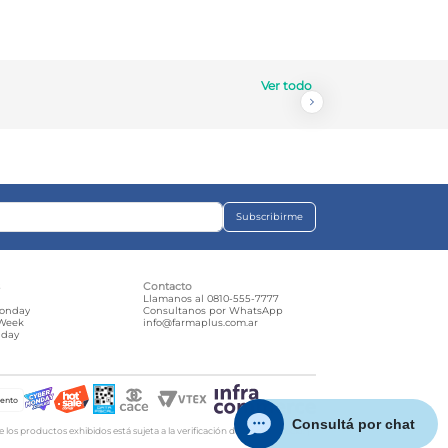
Ver todo
Subscribirme
s
Contacto
e
Llamanos al 0810-555-7777
Monday
Consultanos por WhatsApp
 Week
info@farmaplus.com.ar
iday
d
iento
os productos exhibidos está sujeta a la verificación de stock y precio. |