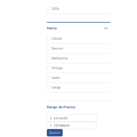
220v
Marca
GAMA
Revlon
Bellissima
Philips
Wahl
Silfab
$
$
Buscar