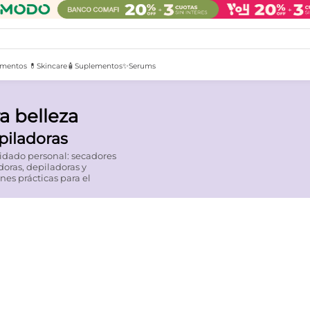
mentos 💊
Skincare🧴
Suplementos✨
Serums
a belleza
piladoras
uidado personal: secadores
adoras, depiladoras y
es prácticas para el