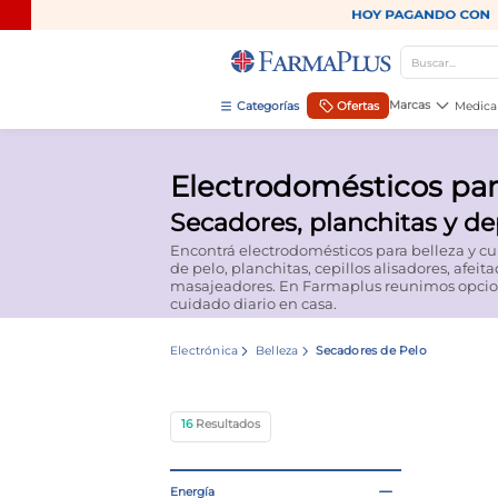
Buscar...
TÉRMINOS MÁS BUSCADOS
Marcas
Ofertas
Medica
1
.
mela b3
Electrodomésticos par
2
.
cerave limpieza
Secadores, planchitas y de
3
.
creatina
Encontrá electrodomésticos para belleza y c
4
.
loreal
de pelo, planchitas, cepillos alisadores, afeit
masajeadores. En Farmaplus reunimos opcion
5
.
shampoo
cuidado diario en casa.
6
.
proteina
Electrónica
Belleza
Secadores de Pelo
7
.
ibuprofeno
8
.
contorno ojos
16
9
.
magnesio
10
.
vitamina c
Energía