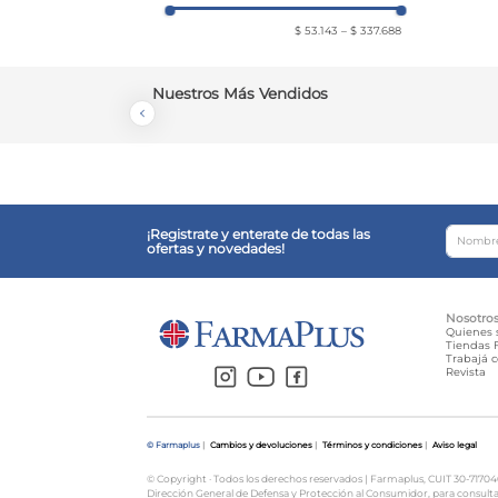
$ 53.143
–
$ 337.688
Nuestros Más Vendidos
¡Registrate y enterate de todas las
ofertas y novedades!
Nosotro
Quienes
Tiendas F
Trabajá 
Revista
© Farmaplus
|
Cambios y devoluciones
|
Términos y condiciones
|
Aviso legal
© Copyright · Todos los derechos reservados | Farmaplus, CUIT 30-71704659
Dirección General de Defensa y Protección al Consumidor, para consult