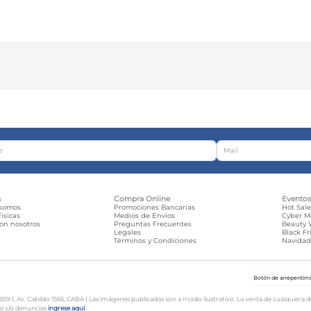
s
Compra Online
Evento
 somos
Promociones Bancarias
Hot Sal
ísicas
Medios de Envíos
Cyber 
con nosotros
Preguntas Frecuentes
Beauty
Legales
Black Fr
Términos y Condiciones
Navida
Botón de arrepentim
-1, Av. Cabildo 1566, CABA | Las imágenes publicadas son a modo ilustrativo. La venta de cualquiera de l
as y/o denuncias
ingrese aquí