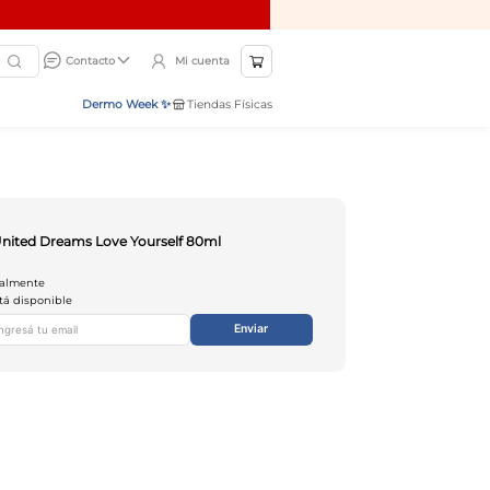
Mi cuenta
Contacto
Dermo Week ✨
Tiendas Físicas
nited Dreams Love Yourself 80ml
ualmente
tá disponible
Enviar