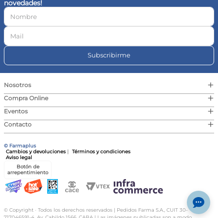
novedades!
10
.
vitamina c
Subscribirme
+
Nosotros
+
Compra Online
+
Eventos
+
Contacto
© Farmaplus
Cambios y devoluciones
|
Términos y condiciones
Aviso legal
Botón de
arrepentimiento
© Copyright · Todos los derechos reservados | Pedidos Farma S.A., CUIT 30-
717046591-4, Av. Cabildo 1566, CABA | Las imágenes publicadas son a modo