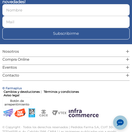
novedades!
10
.
magnesio
Subscribirme
+
Nosotros
+
Compra Online
+
Eventos
+
Contacto
© Farmaplus
Cambios y devoluciones
|
Términos y condiciones
Aviso legal
Botón de
arrepentimiento
© Copyright · Todos los derechos reservados | Pedidos Farma S.A., CUIT 30-
717046591-4, Av. Cabildo 1566, CABA | Las imágenes publicadas son a modo