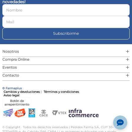
novedades!
10
.
vitamina c
Subscribirme
+
Nosotros
+
Compra Online
+
Eventos
+
Contacto
© Farmaplus
Cambios y devoluciones
|
Términos y condiciones
Aviso legal
Botón de
arrepentimiento
© Copyright · Todos los derechos reservados | Pedidos Farma S.A., CUIT 30-
717046591-4, Av. Cabildo 1566, CABA | Las imágenes publicadas son a modo