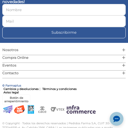
novedades!
10
.
vitamina c
Subscribirme
+
Nosotros
+
Compra Online
+
Eventos
+
Contacto
© Farmaplus
Cambios y devoluciones
|
Términos y condiciones
Aviso legal
Botón de
arrepentimiento
© Copyright · Todos los derechos reservados | Pedidos Farma S.A., CUIT 30-
717046591-4, Av. Cabildo 1566, CABA | Las imágenes publicadas son a modo