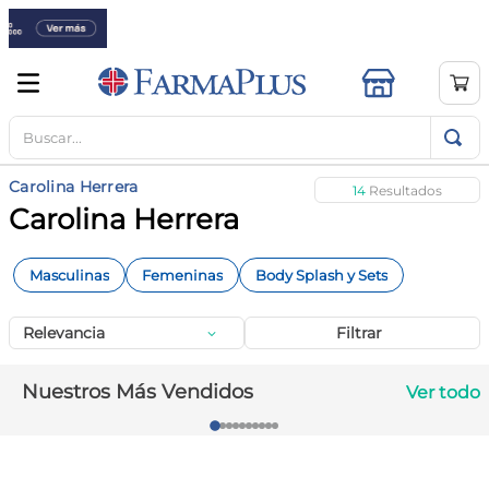
Buscar...
TÉRMINOS MÁS BUSCADOS
1
.
mela b3
Carolina Herrera
14
2
.
cerave limpieza
Carolina Herrera
3
.
creatina
Masculinas
Femeninas
Body Splash y Sets
4
.
loreal
5
.
shampoo
Relevancia
Filtrar
6
.
proteina
Nuestros Más Vendidos
Ver todo
7
.
ibuprofeno
8
.
contorno ojos
9
.
magnesio