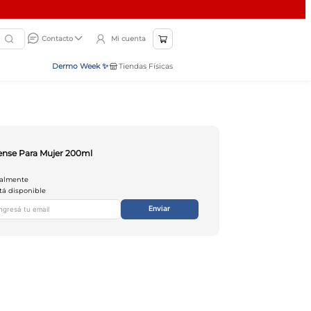
Mi cuenta
Contacto
Dermo Week ✨
Tiendas Físicas
ense Para Mujer 200ml
ualmente
tá disponible
Enviar