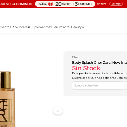
mentos 💊
Skincare🧴
Suplementos✨
Serums
Viral Beauty💄
Cher
Body Splash Cher Zarci New Int
Sin Stock
Este producto no está disponible act
Quiero saber cuando este producto es