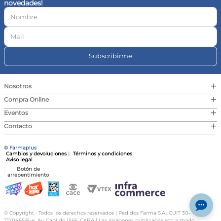
novedades!
10
.
vitamina c
Subscribirme
+
Nosotros
+
Compra Online
+
Eventos
+
Contacto
© Farmaplus
Cambios y devoluciones
|
Términos y condiciones
Aviso legal
Botón de
arrepentimiento
© Copyright · Todos los derechos reservados | Pedidos Farma S.A., CUIT 30-
717046591-4, Av. Cabildo 1566, CABA | Las imágenes publicadas son a modo