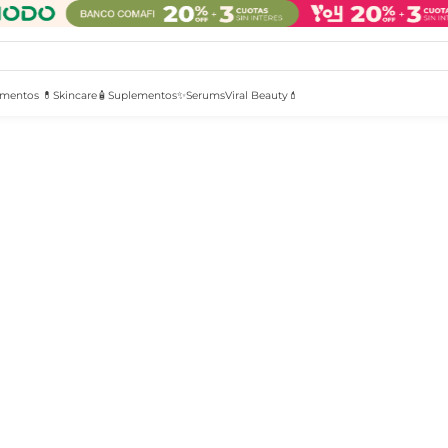
mentos 💊
Skincare🧴
Suplementos✨
Serums
Viral Beauty💄