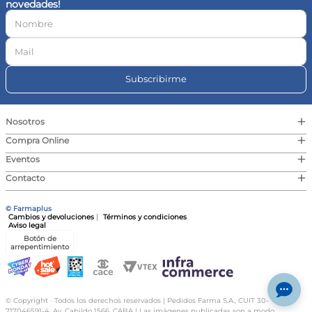
novedades!
10
.
magnesio
Subscribirme
+
Nosotros
+
Compra Online
+
Eventos
+
Contacto
© Farmaplus
Cambios y devoluciones
|
Términos y condiciones
Aviso legal
Botón de
arrepentimiento
© Copyright · Todos los derechos reservados | Pedidos Farma S.A., CUIT 30-
717046591-4, Av. Cabildo 1566, CABA | Las imágenes publicadas son a modo