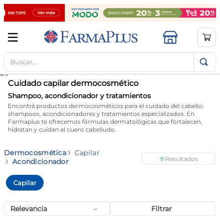
Buscar...
TÉRMINOS MÁS BUSCADOS
1
.
mela b3
Cuidado capilar dermocosmético
2
.
cerave limpieza
Shampoo, acondicionador y tratamientos
Encontrá productos dermocosméticos para el cuidado del cabello:
3
.
creatina
shampoos, acondicionadores y tratamientos especializados. En
Farmaplus te ofrecemos fórmulas dermatológicas que fortalecen,
4
.
loreal
hidratan y cuidan el cuero cabelludo.
5
.
shampoo
Dermocosmética
Capilar
9
6
.
proteina
Acondicionador
7
.
ibuprofeno
Capilar
8
.
contorno ojos
Relevancia
Filtrar
9
.
magnesio