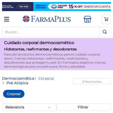
Buscar...
TÉRMINOS MÁS BUSCADOS
1
.
mela b3
Cuidado corporal dermocosmético
2
.
cerave limpieza
Hidratantes, reafirmantes y desodorantes
Descubrí productos dermocosméticos para el cuidado corporal
3
.
creatina
diario. Cremas hidratantes, reafirmantes, cicatrizantes y
desodorantes que protegen tu piel. En Farmaplus elegimos marcas
4
.
loreal
dermatológicas para una piel suave, firme y saludable.
5
.
shampoo
Dermocosmética
Corporal
2
6
.
proteina
Piel Atópica
7
.
ibuprofeno
Corporal
8
.
vitamina c
Relevancia
Filtrar
9
.
contorno ojos