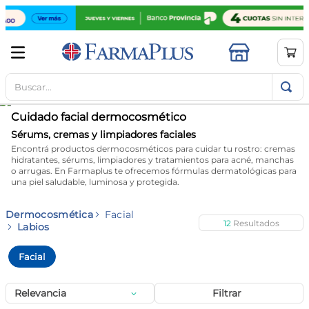
Buscar...
TÉRMINOS MÁS BUSCADOS
1
.
mela b3
Cuidado facial dermocosmético
2
.
cerave limpieza
Sérums, cremas y limpiadores faciales
Encontrá productos dermocosméticos para cuidar tu rostro: cremas
3
.
creatina
hidratantes, sérums, limpiadores y tratamientos para acné, manchas
o arrugas. En Farmaplus te ofrecemos fórmulas dermatológicas para
4
.
loreal
una piel saludable, luminosa y protegida.
5
.
shampoo
Dermocosmética
Facial
12
6
.
proteina
Labios
7
.
ibuprofeno
Facial
8
.
contorno ojos
Relevancia
Filtrar
9
.
magnesio