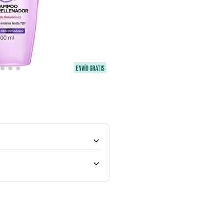
 Anti-Sal°, recarga la fibra con una
n cabello suave, ligero y brillante.
Uso
Shampoo