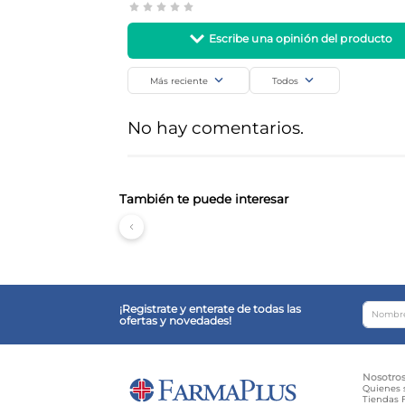
Más reciente
Todos
Agregar comentario
No hay comentarios.
Título
Califica el producto de 1 a 5 estrellas
También te puede interesar
Tu nombre
¡Registrate y enterate de todas las
ofertas y novedades!
Dirección de email
Nosotro
Quienes
Tiendas F