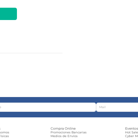
s
Compra Online
Evento
 somos
Promociones Bancarias
Hot Sal
ísicas
Medios de Envíos
Cyber 