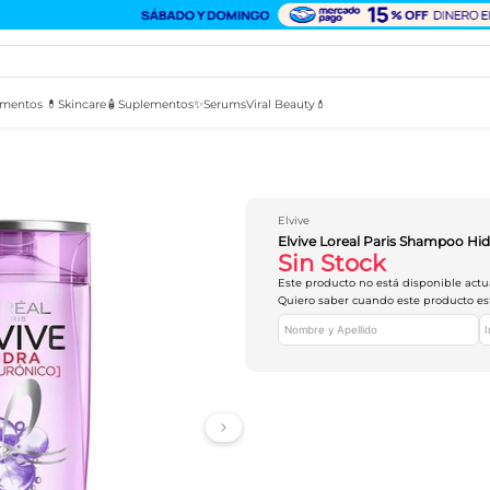
mentos 💊
Skincare🧴
Suplementos✨
Serums
Viral Beauty💄
Elvive
Elvive Loreal Paris Shampoo Hi
Sin Stock
Este producto no está disponible act
Quiero saber cuando este producto es