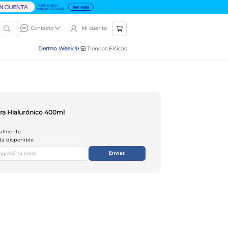
Mi cuenta
Contacto
Dermo Week ✨
Tiendas Físicas
dra Hialurónico 400ml
ualmente
tá disponible
Enviar