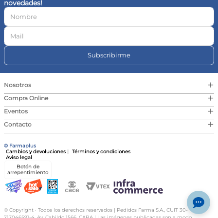
novedades!
10
.
vitamina c
Subscribirme
+
Nosotros
+
Compra Online
+
Eventos
+
Contacto
© Farmaplus
Cambios y devoluciones
|
Términos y condiciones
Aviso legal
Botón de
arrepentimiento
© Copyright · Todos los derechos reservados | Pedidos Farma S.A., CUIT 30-
717046591-4, Av. Cabildo 1566, CABA | Las imágenes publicadas son a modo